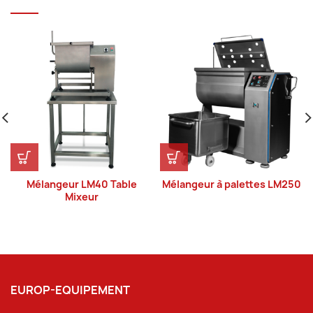
Mélangeur LM40 Table
Mélangeur à palettes LM250
Mixeur
EUROP-EQUIPEMENT