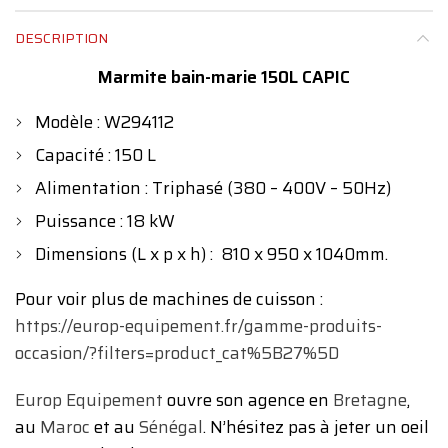
DESCRIPTION
Marmite bain-marie 150L CAPIC
Modèle : W294112
Capacité : 150 L
Alimentation : Triphasé (380 – 400V – 50Hz)
Puissance : 18 kW
Dimensions (L x p x h) : 810 x 950 x 1040mm.
Pour voir plus de machines de cuisson :
https://europ-equipement.fr/gamme-produits-
occasion/?filters=product_cat%5B27%5D
Europ Equipement
ouvre son agence en
Bretagne
,
au
Maroc
et au
Sénégal
. N’hésitez pas à jeter un oeil