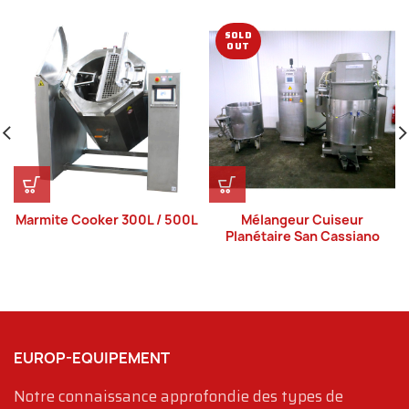
SOLD
OUT
Marmite Cooker 300L / 500L
Mélangeur Cuiseur
Planétaire San Cassiano
EUROP-EQUIPEMENT
Notre connaissance approfondie des types de