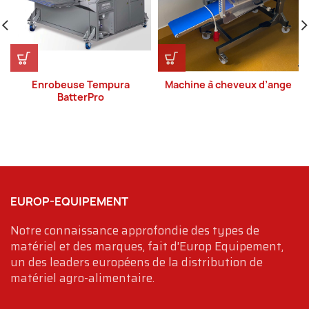
Enrobeuse Tempura
Machine à cheveux d’ange
BatterPro
EUROP-EQUIPEMENT
Notre connaissance approfondie des types de
matériel et des marques, fait d'Europ Equipement,
un des leaders européens de la distribution de
matériel agro-alimentaire.