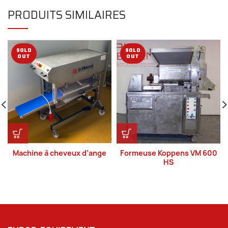
PRODUITS SIMILAIRES
SOLD
SOLD
OUT
OUT
Machine à cheveux d’ange
Formeuse Koppens VM 600
HS