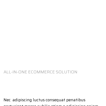
ALL-IN-ONE ECOMMERCE SOLUTION
ABOUT OUR WOODMART
STORE
Nec adipiscing luctus consequat penatibus