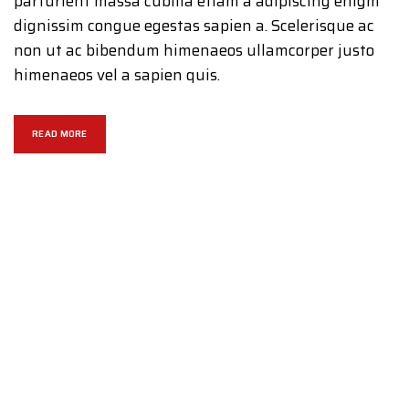
parturient massa cubilia etiam a adipiscing enigm
dignissim congue egestas sapien a. Scelerisque ac
non ut ac bibendum himenaeos ullamcorper justo
himenaeos vel a sapien quis.
READ MORE
CONTACT US