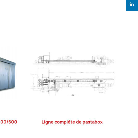
linked
SOL
OUT
9600/600
Ligne complète de pastabox
LIRE LA SUITE