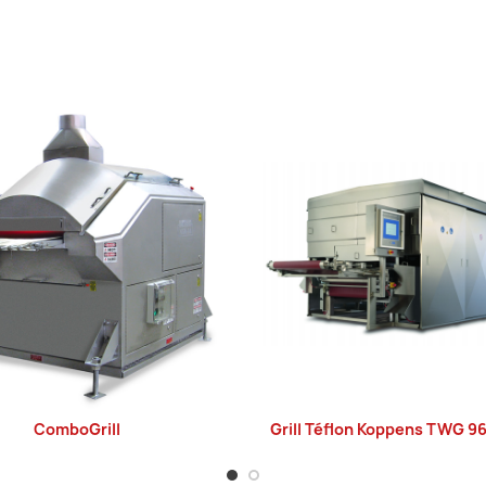
ComboGrill
Grill Téflon Koppens TWG 
LIRE LA SUITE
LIRE LA SUITE