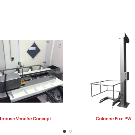
ibreuse Vendée Concept
Colonne Fixe PW
LIRE LA SUITE
LIRE LA SUITE