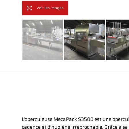
Voir les images
L’operculeuse MecaPack S3500 est une operculeu
cadence et d’hygiène irréprochable. Grâce à sa