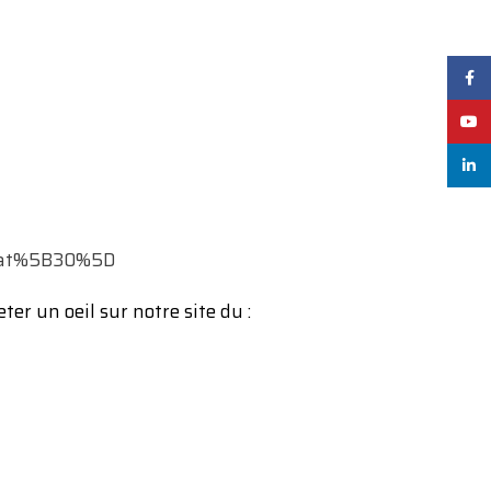
Face
YouT
linked
t_cat%5B30%5D
er un oeil sur notre site du :