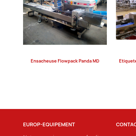
Ensacheuse Flowpack Panda MD
Etiquet
LIRE LA SUITE
EUROP-EQUIPEMENT
CONTAC