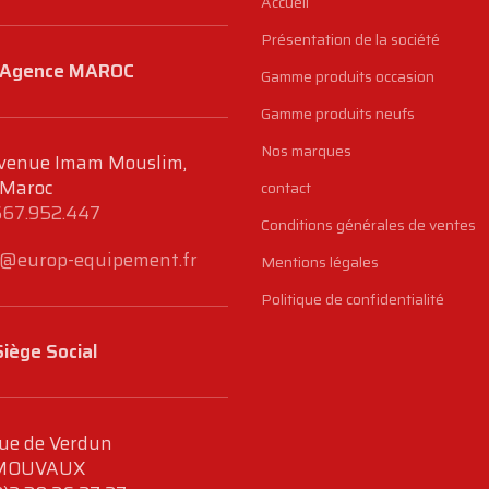
Accueil
Présentation de la société
Agence MAROC
Gamme produits occasion
Gamme produits neufs
Nos marques
venue Imam Mouslim,
 Maroc
contact
667.952.447
Conditions générales de ventes
@europ-equipement.fr
Mentions légales
Politique de confidentialité
Siège Social
ue de Verdun
MOUVAUX