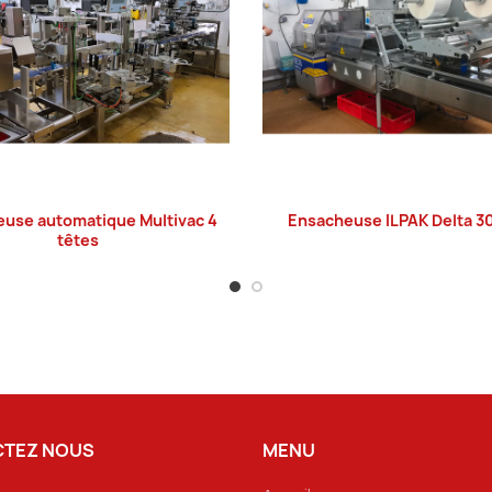
euse automatique Multivac 4
Ensacheuse ILPAK Delta 3
LIRE LA SUITE
LIRE LA SUITE
têtes
TEZ NOUS
MENU