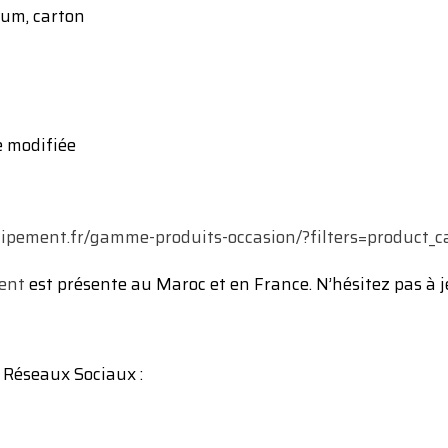
ium, carton
 modifiée
uipement.fr/gamme-produits-occasion/?filters=produc
ent
est présente au Maroc et en France. N’hésitez pas à jet
 Réseaux Sociaux :