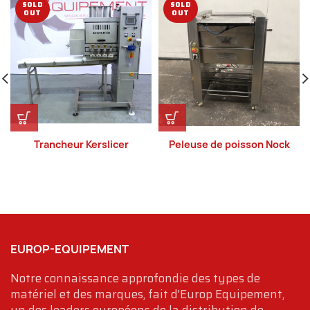
SOLD
SOLD
OUT
OUT
Trancheur Kerslicer
Peleuse de poisson Nock
EUROP-EQUIPEMENT
Notre connaissance approfondie des types de
matériel et des marques, fait d'Europ Equipement,