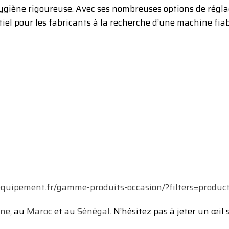
giène rigoureuse. Avec ses nombreuses options de réglage
tiel pour les fabricants à la recherche d’une machine fia
equipement.fr/gamme-produits-occasion/?filters=prod
gne
, au
Maroc
et au
Sénégal
. N’hésitez pas à jeter un œil 