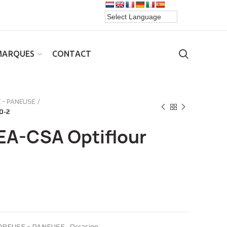
MARQUES
CONTACT
 – PANEUSE
0-2
EA-CSA Optiflour
OBEUSE – PANEUSE
,
Occasion