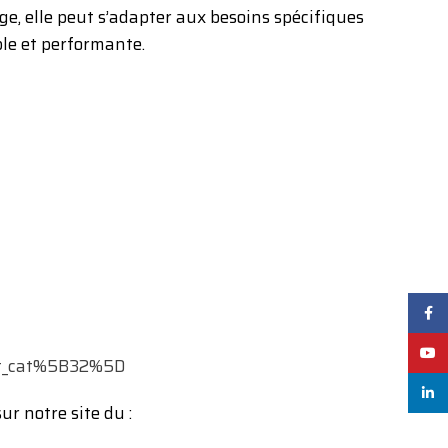
, elle peut s’adapter aux besoins spécifiques
ble et performante.
Face
YouT
uct_cat%5B32%5D
linked
sur notre site du :