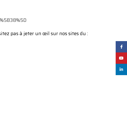
cat%5B38%5D
ez pas à jeter un œil sur nos sites du :
Face
YouT
linked