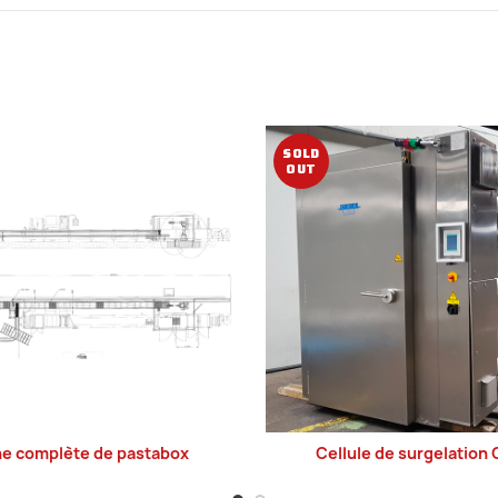
SOLD
OUT
ne complète de pastabox
Cellule de surgelation
LIRE LA SUITE
LIRE LA SUITE