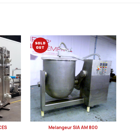
SOLD
SOL
OUT
OUT
 CES
Melangeur SIA AM 800
LIRE LA SUITE