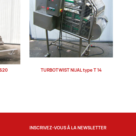
F620
TURBOTWIST NIJAL type T 14
LIRE LA SUITE
INSCRIVEZ-VOUS À LA NEWSLETTER