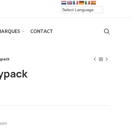
MARQUES
CONTACT
ypack
ypack
sion