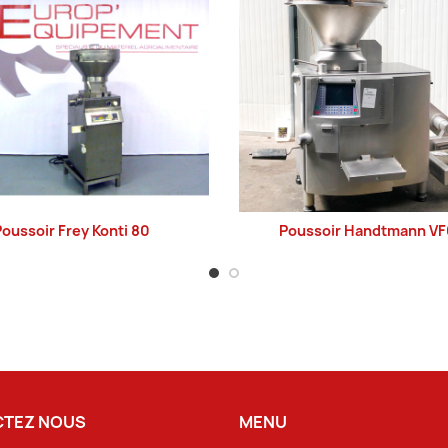
oussoir Frey Konti 80
Poussoir Handtmann V
LIRE LA SUITE
LIRE LA SUITE
TEZ NOUS
MENU