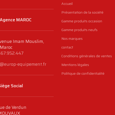
Accueil
Présentation de la société
Agence MAROC
Gamme produits occasion
Gamme produits neufs
Nos marques
venue Imam Mouslim,
 Maroc
contact
667.952.447
Conditions générales de ventes
@europ-equipement.fr
Mentions légales
Politique de confidentialité
Siège Social
ue de Verdun
MOUVAUX