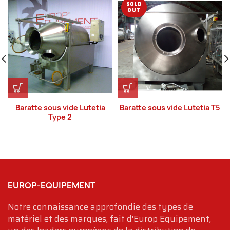
SOLD
OUT
Baratte sous vide Lutetia
Baratte sous vide Lutetia T5
Type 2
EUROP-EQUIPEMENT
Notre connaissance approfondie des types de
matériel et des marques, fait d'Europ Equipement,