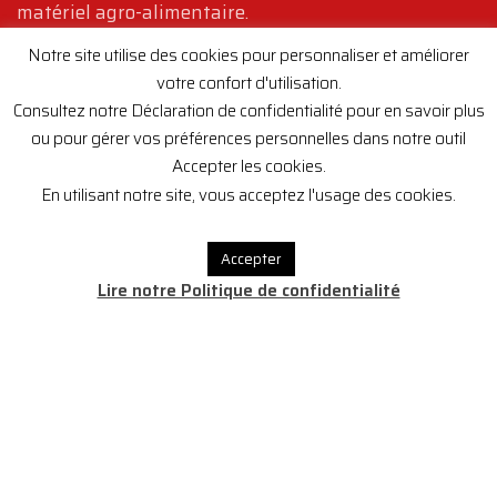
matériel agro-alimentaire.
Notre site utilise des cookies pour personnaliser et améliorer
CONTACTEZ NOUS
votre confort d'utilisation.
Consultez notre Déclaration de confidentialité pour en savoir plus
ou pour gérer vos préférences personnelles dans notre outil
Accepter les cookies.
Agence MAROC
En utilisant notre site, vous acceptez l'usage des cookies.
Accepter
105 Avenue Imam Mouslim, Tanger, Maroc
Lire notre Politique de confidentialité
+212.667.952.447
issam@europ-equipement.fr
Siège Social