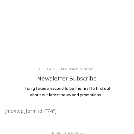
GET LATEST MINIMALISM NEWS
Newsletter Subscribe
It only takes a second to be the first to find out
about our latest news and promotions...
[mc4wp_form id=”74″]
READ OUR NEWS