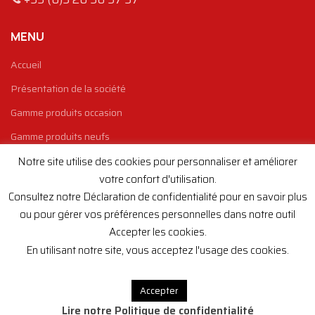
MENU
Accueil
Présentation de la société
Gamme produits occasion
Gamme produits neufs
Nos marques
Notre site utilise des cookies pour personnaliser et améliorer
votre confort d'utilisation.
contact
Consultez notre Déclaration de confidentialité pour en savoir plus
Conditions générales de ventes
ou pour gérer vos préférences personnelles dans notre outil
Accepter les cookies.
Mentions légales
En utilisant notre site, vous acceptez l'usage des cookies.
Politique de confidentialité
Accepter
INSCRIVEZ-VOUS À LA NEWSLETTER
Lire notre Politique de confidentialité